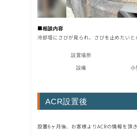
■
相談内容
冷却塔にさびが見られ、さびを止めたいと
設置場所
設備
小
ACR設置後
設置6ヶ月後、お客様よりACRの情報を頂