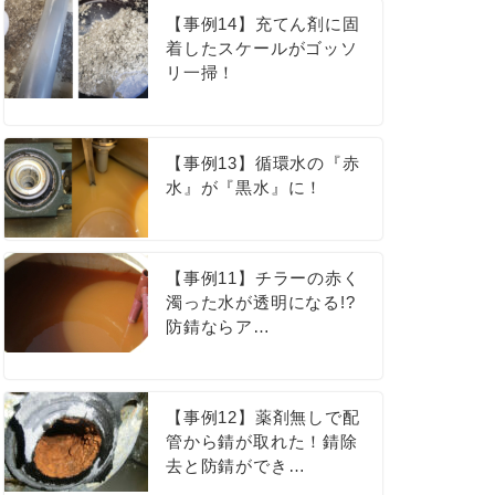
【事例14】充てん剤に固
着したスケールがゴッソ
リ一掃！
【事例13】循環水の『赤
水』が『黒水』に！
【事例11】チラーの赤く
濁った水が透明になる!?
防錆ならア…
【事例12】薬剤無しで配
管から錆が取れた！錆除
去と防錆ができ…