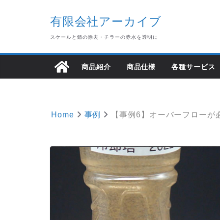
Skip
有限会社アーカイブ
to
content
スケールと錆の除去・チラーの赤水を透明に
商品紹介
商品仕様
各種サービス
Home
事例
【事例6】オーバーフローが