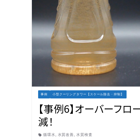
事例
小型クーリングタワー【スケール除去・抑制】
【事例6】オーバーフロ
減！
循環水
,
水質改善
,
水質検査