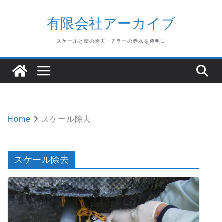
Skip
to
有限会社アーカイブ
content
スケールと錆の除去・チラーの赤水を透明に
Home
スケール除去
スケール除去