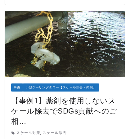
事例
小型クーリングタワー【スケール除去・抑制】
【事例1】薬剤を使用しないス
ケール除去でSDGs貢献へのご
相…
スケール対策
,
スケール除去