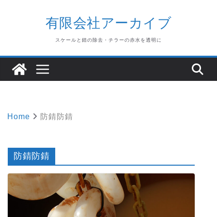
Skip
to
有限会社アーカイブ
content
スケールと錆の除去・チラーの赤水を透明に
Home
防錆防錆
防錆防錆