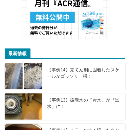
最新情報
【事例14】充てん剤に固着したスケ
ールがゴッソリ一掃！
【事例13】循環水の『赤水』が『黒
水』に！